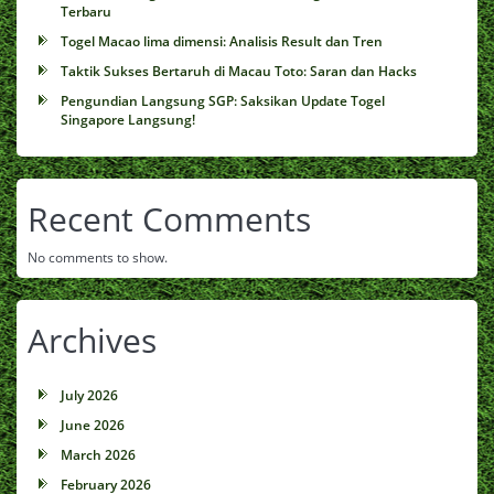
Terbaru
Togel Macao lima dimensi: Analisis Result dan Tren
Taktik Sukses Bertaruh di Macau Toto: Saran dan Hacks
Pengundian Langsung SGP: Saksikan Update Togel
Singapore Langsung!
Recent Comments
No comments to show.
Archives
July 2026
June 2026
March 2026
February 2026