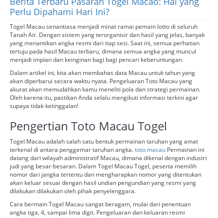
Berita Terbaru Pasaran Togel Macao: Hal yang
Perlu Dipahami Hari Ini?
Togel Macau senantiasa menjadi minat ramai pemain lotto di seluruh
Tanah Air. Dengan sistem yang terorganisir dan hasil yang jelas, banyak
yang menantikan angka resmi dari tiap sesi. Saat ini, semua perhatian
tertuju pada hasil Macau terbaru, dimana semua angka yang muncul
menjadi impian dan keinginan bagi bagi pencari keberuntungan.
Dalam artikel ini, kita akan membahas data Macau untuk tahun yang
akan diperbarui secara waktu nyata. Pengeluaran Toto Macau yang
akurat akan memudahkan kamu meneliti pola dan strategi permainan.
Oleh karena itu, pastikan Anda selalu mengikuti informasi terkini agar
supaya tidak ketinggalan!
Pengertian Toto Macau Togel
Togel Macau adalah salah satu bentuk permainan taruhan yang amat
terkenal di antara penggemar taruhan angka.
toto macau
Permainan ini
datang dari wilayah administratif Macau, dimana dikenal dengan industri
judi yang besar-besaran. Dalam Togel Macau Togel, peserta memilih
nomor dari jangka tertentu dan mengharapkan nomor yang ditentukan
akan keluar sesuai dengan hasil undian pengundian yang resmi yang
dilakukan dilakukan oleh pihak penyelenggara.
Cara bermain Togel Macau sangat beragam, mulai dari penentuan
angka tiga, 4, sampai lima digit. Pengeluaran dan keluaran resmi