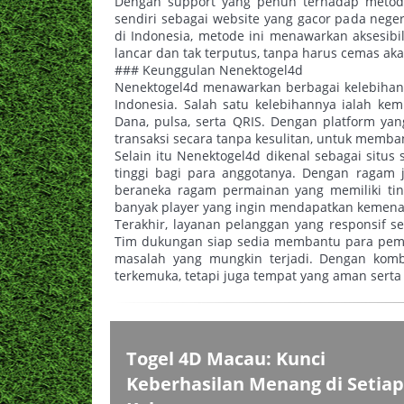
Dengan support yang penuh terhadap metode
sendiri sebagai website yang gacor pada nege
di Indonesia, metode ini menawarkan aksesibi
lancar dan tak terputus, tanpa harus cemas aka
### Keunggulan Nenektogel4d
Nenektogel4d menawarkan berbagai kelebihan 
Indonesia. Salah satu kelebihannya ialah k
Dana, pulsa, serta QRIS. Dengan platform yan
transaksi secara tanpa kesulitan, untuk mem
Selain itu Nenektogel4d dikenal sebagai situ
tinggi bagi para anggotanya. Dengan ragam 
beraneka ragam permainan yang memiliki tin
banyak player yang ingin mendapatkan kemenan
Terakhir, layanan pelanggan yang responsif s
Tim dukungan siap sedia membantu para pema
masalah yang mungkin terjadi. Dengan kombi
terkemuka, tetapi juga tempat yang aman serta
Togel 4D Macau: Kunci
Keberhasilan Menang di Setiap