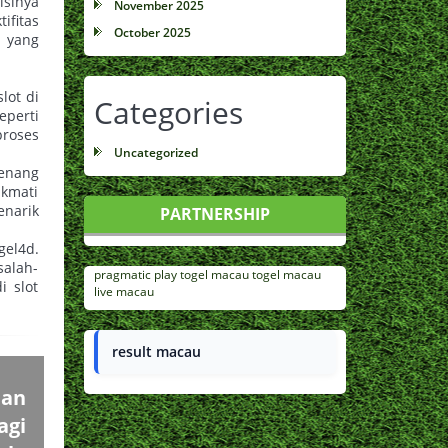
isinya
November 2025
ifitas
October 2025
n yang
lot di
Categories
eperti
proses
Uncategorized
menang
ikmati
enarik
PARTNERSHIP
gel4d.
salah-
pragmatic play
togel macau
togel macau
i slot
live macau
result macau
man
agi