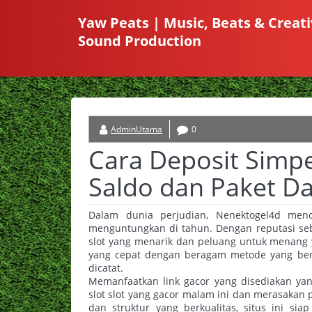
Yaw Peats | Music, Beats & Creat
Sound Production
AdminUtama
0
Cara Deposit Simpe
Saldo dan Paket D
Dalam dunia perjudian, Nenektogel4d meno
menguntungkan di tahun. Dengan reputasi se
slot yang menarik dan peluang untuk menang y
yang cepat dengan beragam metode yang bera
dicatat.
Memanfaatkan link gacor yang disediakan ya
slot slot yang gacor malam ini dan merasakan
dan struktur yang berkualitas, situs ini s