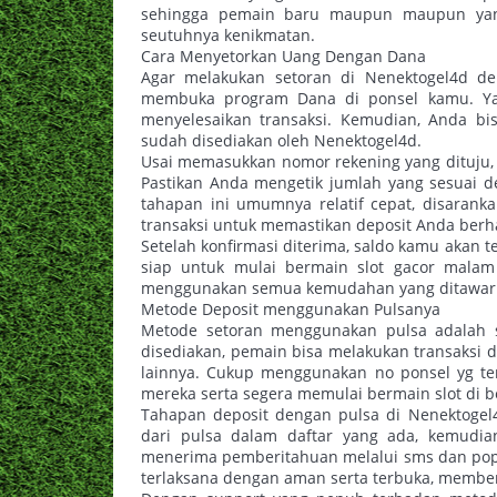
sehingga pemain baru maupun maupun yan
seutuhnya kenikmatan.
Cara Menyetorkan Uang Dengan Dana
Agar melakukan setoran di Nenektogel4d de
membuka program Dana di ponsel kamu. Yak
menyelesaikan transaksi. Kemudian, Anda b
sudah disediakan oleh Nenektogel4d.
Usai memasukkan nomor rekening yang dituju, 
Pastikan Anda mengetik jumlah yang sesuai d
tahapan ini umumnya relatif cepat, disarank
transaksi untuk memastikan deposit Anda berha
Setelah konfirmasi diterima, saldo kamu akan 
siap untuk mulai bermain slot gacor malam
menggunakan semua kemudahan yang ditawarkan
Metode Deposit menggunakan Pulsanya
Metode setoran menggunakan pulsa adalah s
disediakan, pemain bisa melakukan transaksi 
lainnya. Cukup menggunakan no ponsel yg t
mereka serta segera memulai bermain slot di b
Tahapan deposit dengan pulsa di Nenektogel
dari pulsa dalam daftar yang ada, kemudian
menerima pemberitahuan melalui sms dan pop-u
terlaksana dengan aman serta terbuka, member