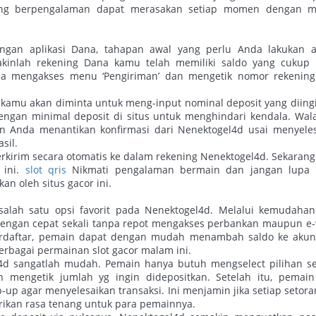
g berpengalaman dapat merasakan setiap momen dengan m
ngan aplikasi Dana, tahapan awal yang perlu Anda lakukan a
inlah rekening Dana kamu telah memiliki saldo yang cukup 
isa mengakses menu ‘Pengiriman’ dan mengetik nomor rekenin
kamu akan diminta untuk meng-input nominal deposit yang diing
engan minimal deposit di situs untuk menghindari kendala. Wa
an Anda menantikan konfirmasi dari Nenektogel4d usai menyele
sil.
terkirim secara otomatis ke dalam rekening Nenektogel4d. Sekaran
 ini.
slot qris
Nikmati pengalaman bermain dan jangan lupa 
 oleh situs gacor ini.
alah satu opsi favorit pada Nenektogel4d. Melalui kemudaha
dengan cepat sekali tanpa repot mengakses perbankan maupun e-
erdaftar, pemain dapat dengan mudah menambah saldo ke akun
erbagai permainan slot gacor malam ini.
4d sangatlah mudah. Pemain hanya butuh mengselect pilihan s
 mengetik jumlah yg ingin didepositkan. Setelah itu, pemai
p agar menyelesaikan transaksi. Ini menjamin jika setiap setora
ikan rasa tenang untuk para pemainnya.