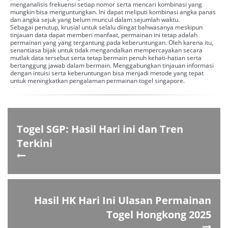
menganalisis frekuensi setiap nomor serta mencari kombinasi yang
mungkin bisa menguntungkan. Ini dapat meliputi kombinasi angka panas
dan angka sejuk yang belum muncul dalam sejumlah waktu.
Sebagai penutup, krusial untuk selalu diingat bahwasanya meskipun
tinjauan data dapat memberi manfaat, permainan ini tetap adalah
permainan yang yang tergantung pada keberuntungan. Oleh karena itu,
senantiasa bijak untuk tidak mengandalkan mempercayakan secara
mutlak data tersebut serta tetap bermain penuh kehati-hatian serta
bertanggung jawab dalam bermain. Menggabungkan tinjauan informasi
dengan intuisi serta keberuntungan bisa menjadi metode yang tepat
untuk meningkatkan pengalaman permainan togel singapore.
Togel SGP: Hasil Hari ini dan Tren
Terkini
Hasil HK Hari Ini Ulasan Permainan
Togel Hongkong 2025