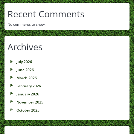
Recent Comments
No comments to show.
Archives
July 2026
June 2026
March 2026
February 2026
January 2026
November 2025
October 2025