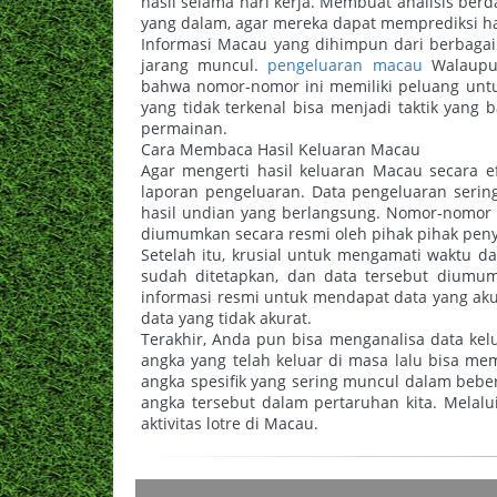
hasil selama hari kerja. Membuat analisis be
yang dalam, agar mereka dapat memprediksi has
Informasi Macau yang dihimpun dari berbag
jarang muncul.
pengeluaran macau
Walaupun
bahwa nomor-nomor ini memiliki peluang unt
yang tidak terkenal bisa menjadi taktik yang
permainan.
Cara Membaca Hasil Keluaran Macau
Agar mengerti hasil keluaran Macau secara ef
laporan pengeluaran. Data pengeluaran serin
hasil undian yang berlangsung. Nomor-nomor 
diumumkan secara resmi oleh pihak pihak peny
Setelah itu, krusial untuk mengamati waktu d
sudah ditetapkan, dan data tersebut diumum
informasi resmi untuk mendapat data yang akur
data yang tidak akurat.
Terakhir, Anda pun bisa menganalisa data kelua
angka yang telah keluar di masa lalu bisa me
angka spesifik yang sering muncul dalam be
angka tersebut dalam pertaruhan kita. Melalu
aktivitas lotre di Macau.