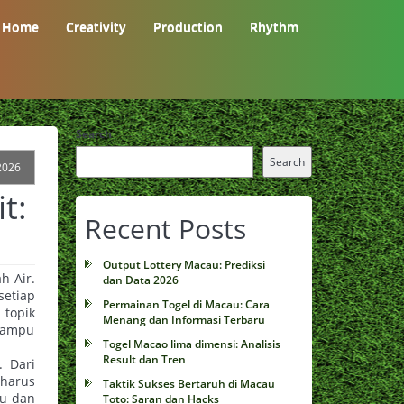
Home
Creativity
Production
Rhythm
Search
Search
2026
t:
Recent Posts
Output Lottery Macau: Prediksi
h Air.
dan Data 2026
setiap
Permainan Togel di Macau: Cara
 topik
Menang dan Informasi Terbaru
mampu
Togel Macao lima dimensi: Analisis
Result dan Tren
. Dari
 harus
Taktik Sukses Bertaruh di Macau
au dan
Toto: Saran dan Hacks