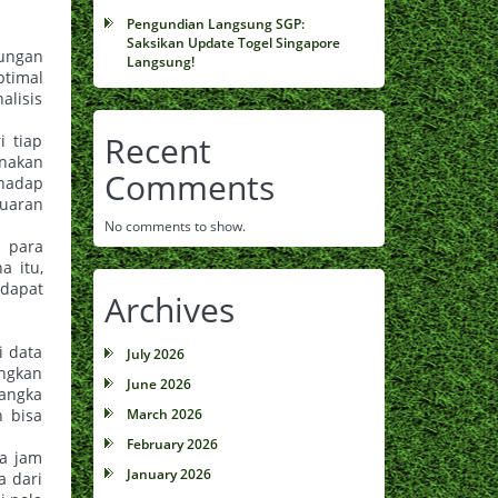
Pengundian Langsung SGP:
Saksikan Update Togel Singapore
tungan
Langsung!
ptimal
alisis
Recent
i tiap
unakan
Comments
rhadap
luaran
No comments to show.
i para
a itu,
 dapat
Archives
i data
July 2026
ngkan
June 2026
 angka
n bisa
March 2026
February 2026
ya jam
January 2026
a dari