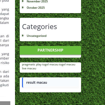
i pola
November 2025
October 2025
a yang
dapat
 angka
 dalam
Categories
kan di
Uncategorized
l dari
asanya
PARTNERSHIP
u yang
sumber
risiko
pragmatic play
togel macau
togel macau
live macau
n dari
la ada
rtakan
result macau
gikuti