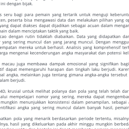
ni dengan bijak.
 seru bagi para pemain yang tertarik untuk menguji keberun
isten, peserta bisa mengawasi data dan melakukan pilihan yang o
 yang dapat diakses dapat dijadikan sebagai acuan dalam mengan
ain dalam menciptakan taktik yang baik.
 dengan rutin tidaklah diabaikan. Data yang didapatkan dar
or yang sering muncul dan yang jarang muncul. Dengan mengg
sempatan mereka untuk berhasil. Analisis yang komprehensif te
rga mengenai kecenderungan angka masyarakat dan potensi ke
lt macau juga membawa dampak emosional yang signifikan bag
uatif dapat memengaruhi harapan dan tingkah laku berjudi. Karen
oal angka, melainkan juga tentang gimana angka-angka tersebut
alam berjudi.
4D, krusial untuk melihat polanya dan pola yang telah telah dar
lalui mempelajari nomor yang sering, mereka dapat mengemba
ka mungkin menunjukkan konsistensi dalam penampilan, sebagai
tifikasi angka yang sering muncul dalam banyak hasil, pemai
atkan pola yang menarik berdasarkan periode tertentu, misaln
lnya, hasil yang dikeluarkan pada akhir minggu mungkin berbed