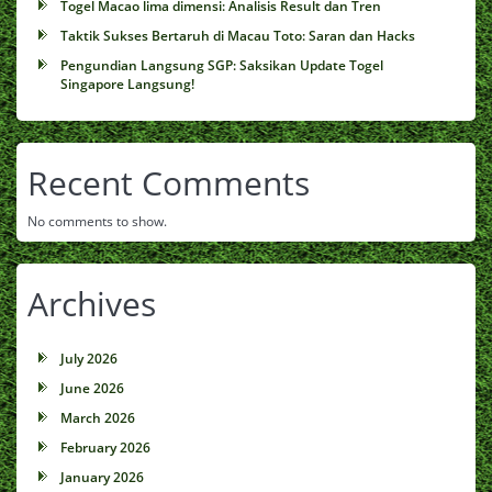
Togel Macao lima dimensi: Analisis Result dan Tren
Taktik Sukses Bertaruh di Macau Toto: Saran dan Hacks
Pengundian Langsung SGP: Saksikan Update Togel
Singapore Langsung!
Recent Comments
No comments to show.
Archives
July 2026
June 2026
March 2026
February 2026
January 2026